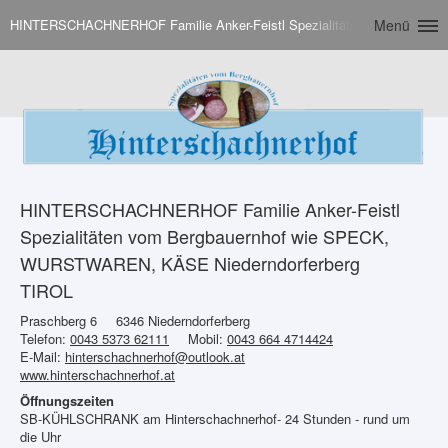
HINTERSCHACHNERHOF Familie Anker-Feistl Spezialitäten vom Bergba
Menü
HINTERSCHACHNERHOF Familie Anker-Feistl
Spezialitäten vom Bergbauernhof wie SPECK,
WURSTWAREN, KÄSE Niederndorferberg
TIROL
Praschberg 6
6346 Niederndorferberg
Telefon:
0043 5373 62111
Mobil:
0043 664 4714424
E-Mail:
hinterschachnerhof@outlook.at
www.hinterschachnerhof.at
Öffnungszeiten
SB-KÜHLSCHRANK am Hinterschachnerhof- 24 Stunden - rund um
die Uhr